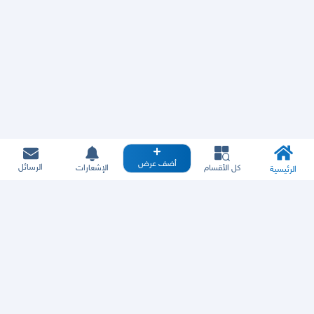
أضف عرض
الرسائل
كل الأقسام
الإشعارات
الرئيسية