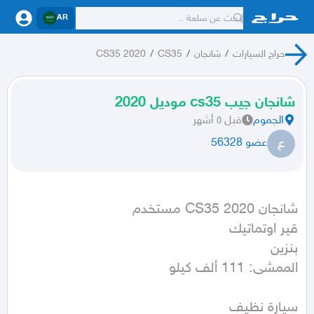
AR
حراج السيارات
/
شانجان
/
CS35
/
CS35 2020
شانجان جيب cs35 موديل 2020
الجموم
قبل ٥ أشهر
ع
عضو 56328
الممشى: 111 ألف كيلو