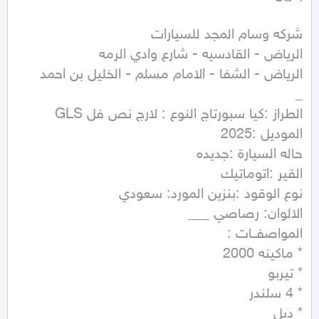
الطراز :كيا سبورتاج النوع : لارج نص فل GLS 