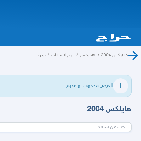
هايلوكس 2004
/
هايلوكس
/
حراج السيارات
/
تويوتا
العرض محذوف او قديم.
هايلكس 2004