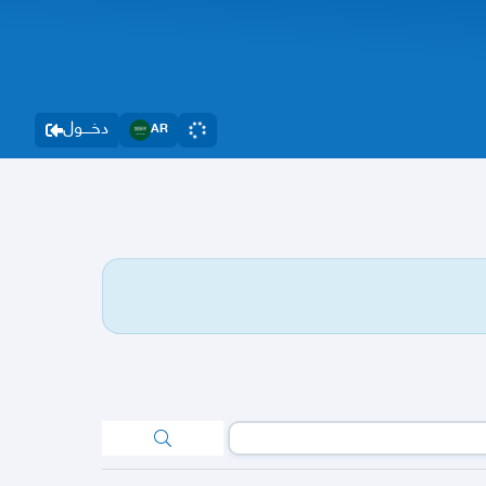
دخــــول
AR