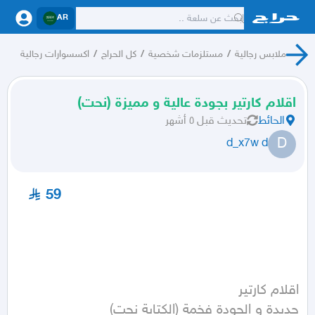
AR
ملابس رجالية
/
مستلزمات شخصية
/
كل الحراج
/
اكسسوارات رجالية
اقلام كارتير بجودة عالية و مميزة (نحت)
الحائط
تحديث
قبل ٥ أشهر
D
d_x7w d
59
جديدة و الجودة فخمة (الكتابة نحت)