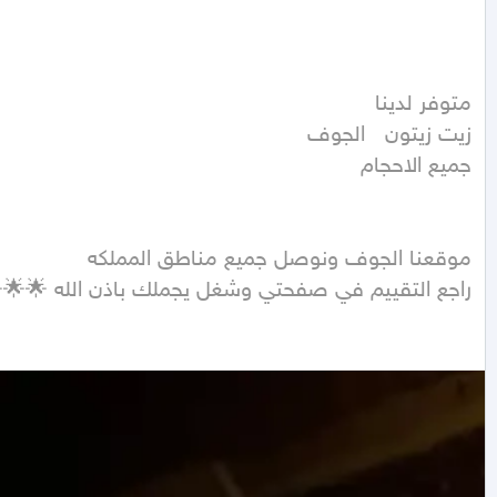
راجع التقييم في صفحتي وشغل يجملك باذن الله 🌟🌟