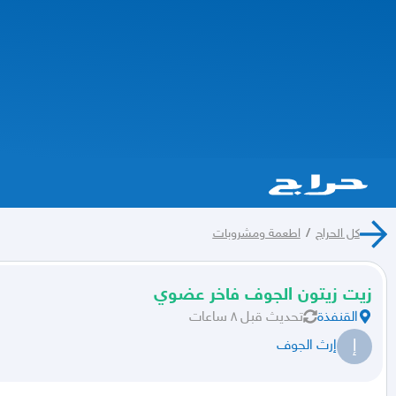
كل الحراج
/
اطعمة ومشروبات
زيت زيتون الجوف فاخر عضوي
القنفذة
تحديث
قبل ٨ ساعات
إ
إرث الجوف