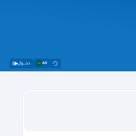
دخــــول
AR