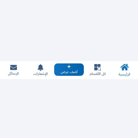
أضف عرض
الرسائل
كل الأقسام
الإشعارات
الرئيسية