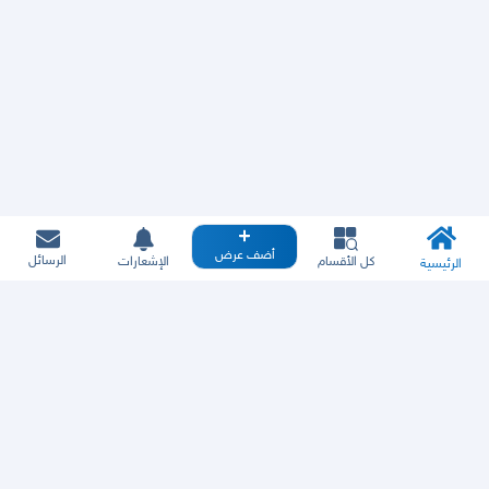
أضف عرض
الرسائل
كل الأقسام
الإشعارات
الرئيسية