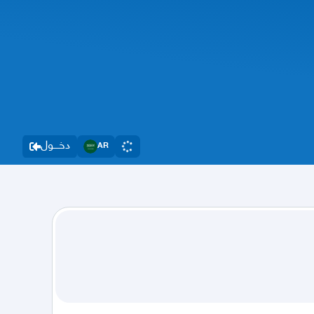
دخــــول
AR