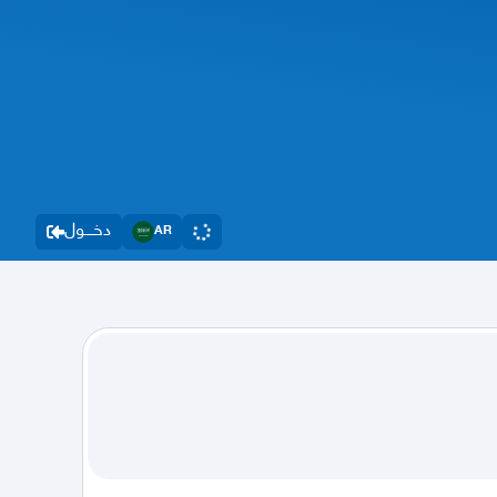
دخــــول
AR