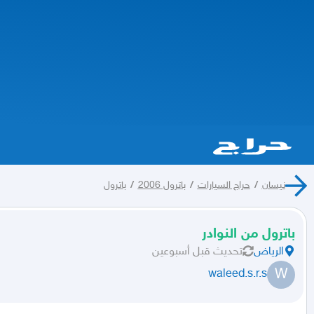
نيسان
/
حراج السيارات
/
باترول 2006
/
باترول
باترول من النوادر
الرياض
تحديث
قبل أسبوعين
W
waleed.s.r.s