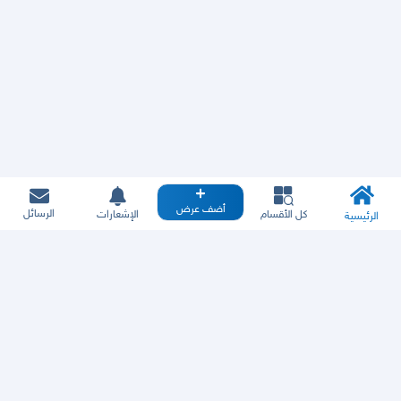
أضف عرض
الرسائل
كل الأقسام
الإشعارات
الرئيسية