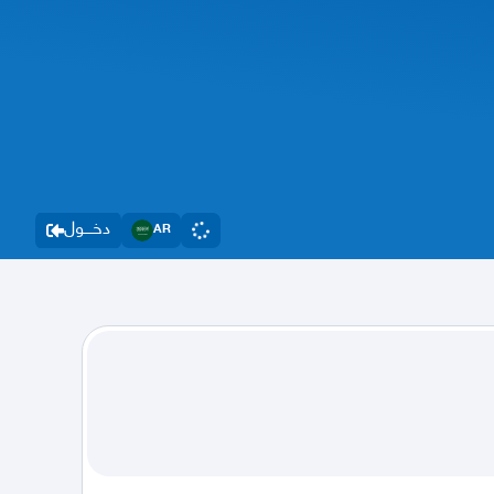
دخــــول
AR