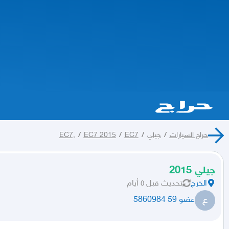
حراج السيارات
/
جيلي
/
EC7
/
EC7 2015
/
EC7,
جيلي 2015
الخرج
تحديث
قبل ٥ أيام
ع
عضو 59 5860984