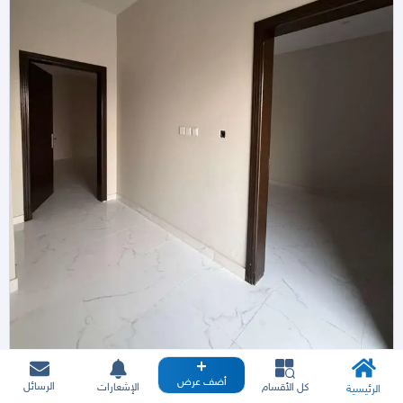
أضف عرض
الرسائل
كل الأقسام
الإشعارات
الرئيسية