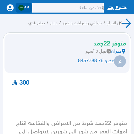
AR
كل الحراج
/
مواشي وحيوانات وطيور
/
دجاج
/
دجاج بلدي
متوفر 22جمد
نجران
قبل ٥ أشهر
ع
عضو 76 8457788
300
متوفر 22جمد شرط من الامراض والفقاسه انتاج 
امهات العمر من شهر الى شهرين لايتواصل الى 