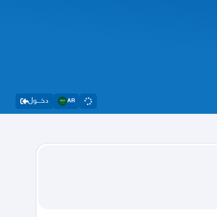
دخــــول
AR