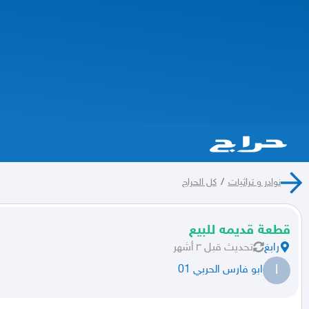
نوادر و تراثيات
/
كل الحراج
قطعة قديمه للبيع
رابغ
تحديث
قبل ٣ أشهر
ا
ابو فارس الحربي 01