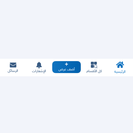
أضف عرض
الرسائل
كل الأقسام
الإشعارات
الرئيسية