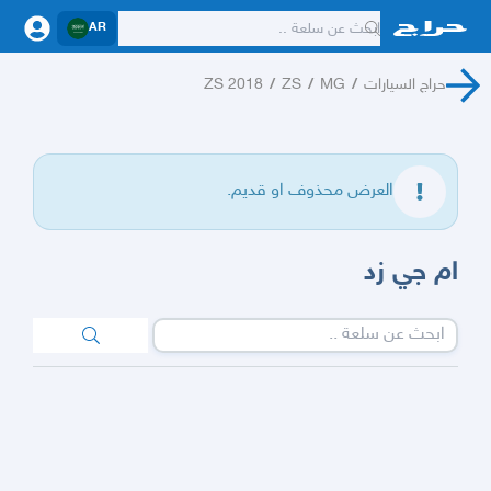
AR
حراج السيارات
/
MG
/
ZS
/
ZS 2018
العرض محذوف او قديم.
ام جي زد