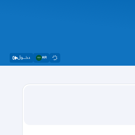
دخــــول
AR