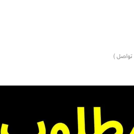
تواصل )  