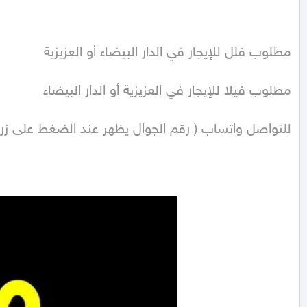
للتواصل واتساب ( رقم الجوال يظهر عند الضغط على زر 