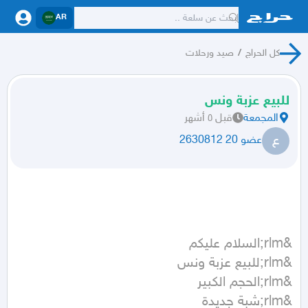
AR
كل الحراج
/
صيد ورحلات
للبيع عزبة ونس
المجمعة
قبل ٥ أشهر
ع
عضو 20 2630812