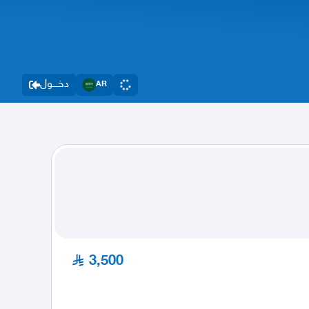
دخــــول
AR
3,500