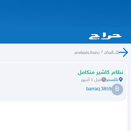
كل الحراج
/
برمجة وتصاميم
نظام كاشير متكامل
بللسمر
قبل ٤ أشهر
B
barraq 3859