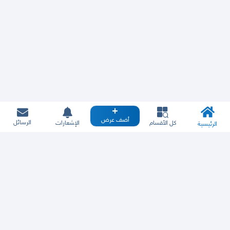
أضف عرض
الرسائل
كل الأقسام
الإشعارات
الرئيسية