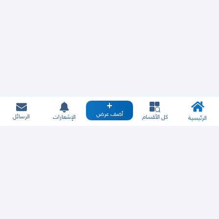
أضف عرض
الرسائل
كل الأقسام
الإشعارات
الرئيسية