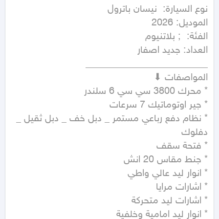
* نظام دفع رباعي مستمر _ دبل خف _ دبل ثقيل _ 