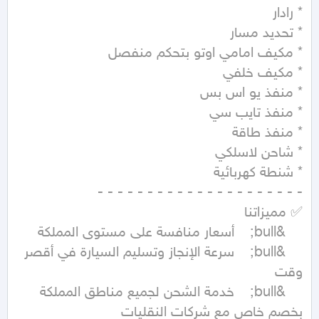
	&bull;	سرعة الإنجاز وتسليم السيارة في أقصر 
	&bull;	خدمة الشحن لجميع مناطق المملكة 