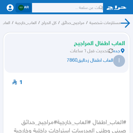
AR
مستلزمات شخصية
/
مراجيح_حدائق
/
كل الحراج
/
العاب_خارجية
/
العاب_
العاب اطفال المراجيح
جده
تحديث
قبل ٦ ساعات
ا
العاب اطفال زحاليق7860
1
#العاب_اطفال #العاب_خارجية#مراجيح_حدائق 
صيني وطني المدرسات استراحات داخلية وخارجية 