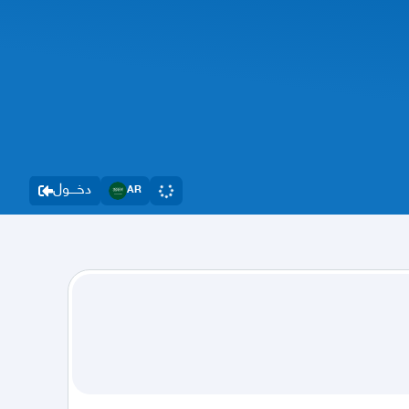
دخــــول
AR