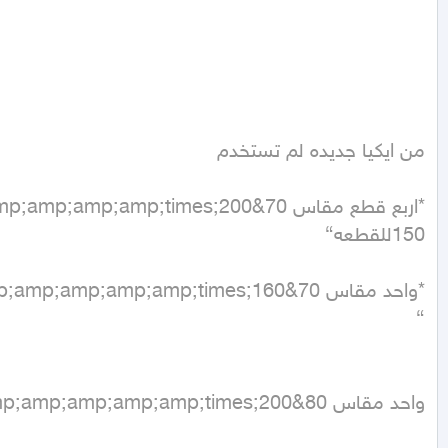
واحد مقاس 80&amp;amp;amp;amp;amp;amp;amp;amp;amp;amp;amp;amp;amp;amp;amp;amp;times;200. {سعرها في ايكيا 150للقطعه