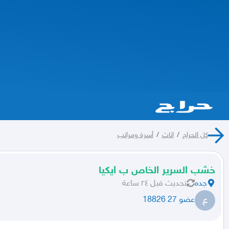
كل الحراج
/
اثاث
/
أسرة ومراتب
خشب السرير الخاص ب ايكيا
جده
تحديث
قبل ٢٤ ساعة
ع
عضو 27 18826