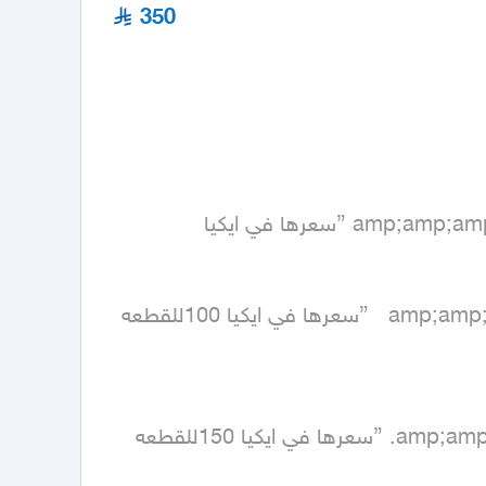
350
*اربع قطع مقاس 70&amp;amp;amp;amp;amp;amp;amp;amp;amp;amp;amp;amp;amp;amp;amp;amp;times;200 {سعرها في ايكيا 