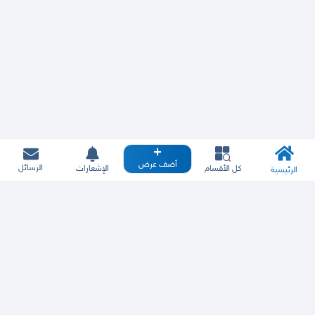
أضف عرض
الرسائل
كل الأقسام
الإشعارات
الرئيسية