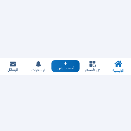
أضف عرض
الرسائل
كل الأقسام
الإشعارات
الرئيسية