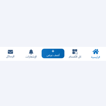
أضف عرض
الرسائل
كل الأقسام
الإشعارات
الرئيسية