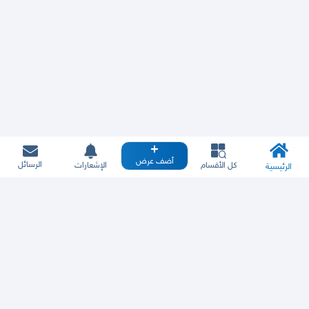
أضف عرض
الرسائل
كل الأقسام
الإشعارات
الرئيسية