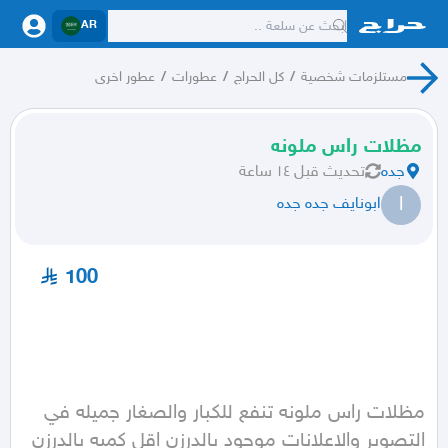
AR
مستلزمات شخصية
/
كل الحراج
/
عطورات
/
عطور اخرى
مظلات راس ملونه
جده
تحديث
قبل ١٤ ساعة
ا
ابونايف جده جده
100
مظلات راس ملونه تنفع للكبار والصغار جميله في 
التصوير والاعلانات موجود بالدرزن اقل كميه بالدرزن 