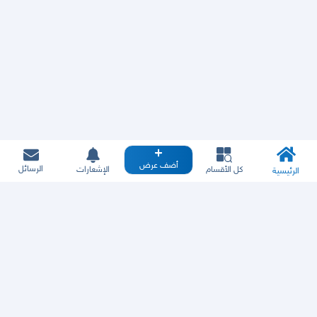
أضف عرض
الرسائل
كل الأقسام
الإشعارات
الرئيسية