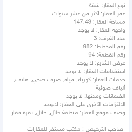
خدمات العقار: كهرباء, مياه, صرف صحي, هاتف, 