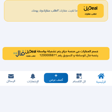
ما لقيت عقارك؟
اطلب عقارك
ولا يهمك
قسم العقارات في منصة حراج يتم تشغيلة بواسطة
رخصة فال للوساطة و التسويق رقم 1200006871
أضف عرض
الرسائل
كل الأقسام
الإشعارات
الرئيسية