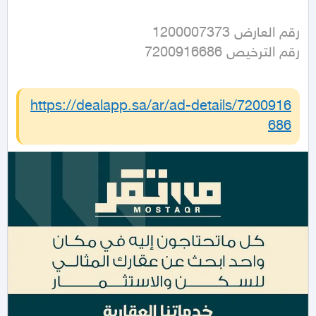
رقم الترخيص 7200916686
https://dealapp.sa/ar/ad-details/
7200916
686