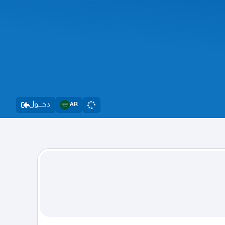
دخــــول
AR