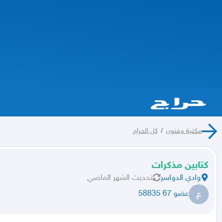
مكتبة وفنون
/
كل الحراج
كتابين مذكرات
وادي الدواسر
تحديث
الشهر الماضي
ع
عضو 67 58835