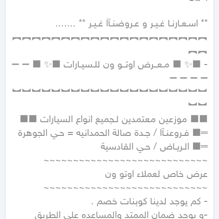
︻︻︻︻︻︻︻︻︻︻︻︻︻︻︻︻︻︻︻︻
- ■✨ ■ مـعــرض اوتــو ون للـسيـارات ■✨ ■ ➖ ➖ 
︼︼︼︼︼︼︼︼︼︼︼︼︼︼︼︼︼︼︼︼
عرض خاص لعملاء اوتو ون 
-و يوجد ضمان الممتد والمساعده علي الطريق 