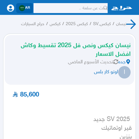
AR
نيسان
/
كيكس,SV
/
كيكس 2025
/
كيكس
/
حراج السيارات
نيسان كيكس ونص فل 2025 تقسيط وكاش
افضل الاسعار
جده
تحديث
الأسبوع الماضي
ا
اوتو كار بلس
85,600
بنزين