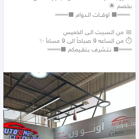
═══■ نـتـشرف بـتقـيمكم ■═══