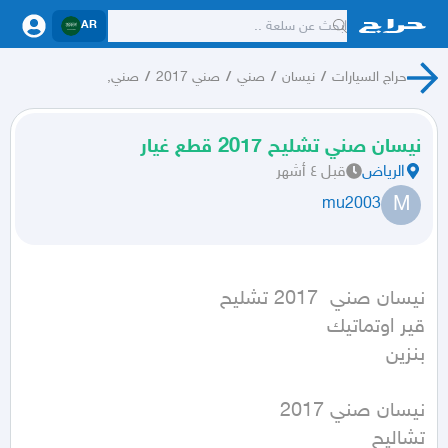
AR
حراج السيارات
/
نيسان
/
صني
/
صني 2017
/
صني,
نيسان صني تشليح 2017 قطع غيار
الرياض
قبل ٤ أشهر
M
mu2003
بنزين
تشاليح