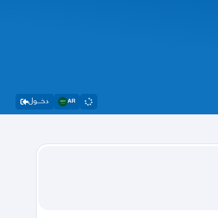
دخــــول
AR