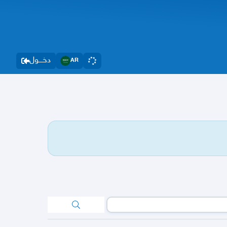
دخــــول
AR