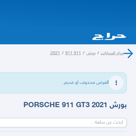
حراج السيارات
/
بورش
/
911 2021
911
/
العرض محذوف او قديم.
بورش PORSCHE 911 GT3 2021