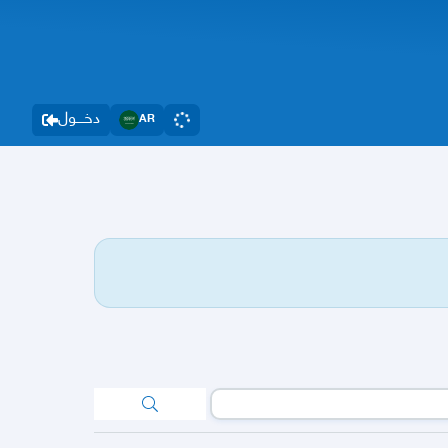
دخــــول
AR