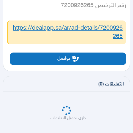
رقم الترخيص 7200926265
https://dealapp.sa/ar/ad-details/
7200926
265
تواصل
التعليقات
(
0
)
جاري تحميل التعليقات...