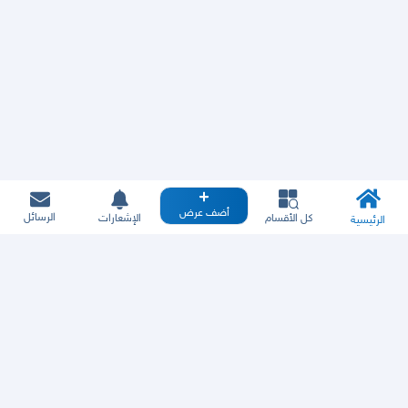
أضف عرض
الرسائل
كل الأقسام
الإشعارات
الرئيسية