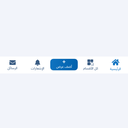
أضف عرض
الرسائل
كل الأقسام
الإشعارات
الرئيسية