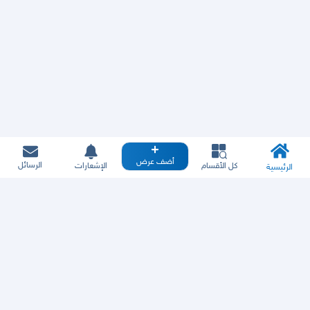
أضف عرض
الرسائل
كل الأقسام
الإشعارات
الرئيسية