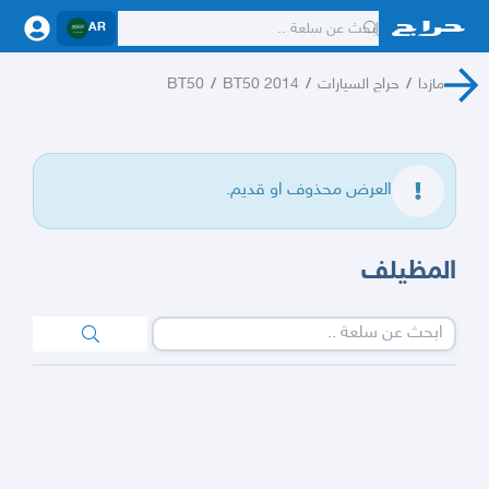
AR
مازدا
/
حراج السيارات
/
BT50 2014
/
BT50
العرض محذوف او قديم.
المظيلف