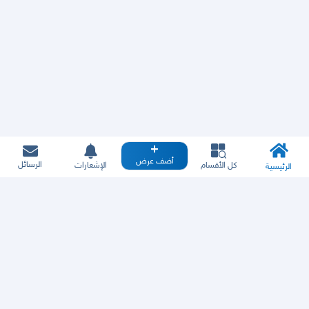
أضف عرض
الرسائل
كل الأقسام
الإشعارات
الرئيسية