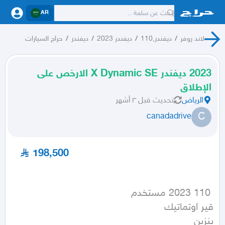
AR
لاند روفر
/
ديفندر,110
/
ديفندر 2023
/
ديفندر
/
حراج السيارات
2023 ديفندر X Dynamic SE الارخص على
الإطلاق
الرياض
تحديث
قبل ٣ أشهر
C
canadadrive
198,500