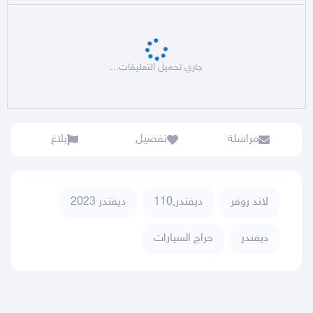
جاري تحميل التعليقات...
مراسلة
تفضيل
بلاغ
لاند روفر
ديفندر,110
ديفندر 2023
ديفندر
حراج السيارات