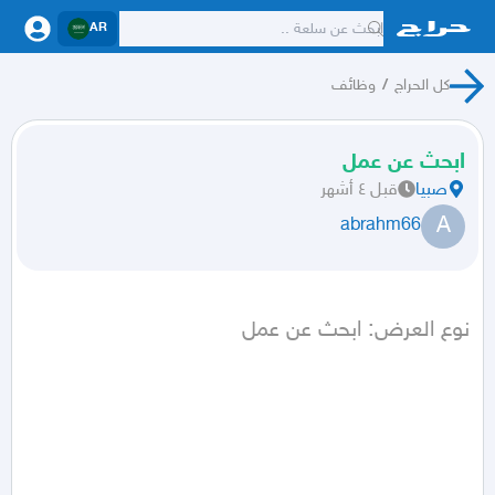
AR
كل الحراج
/
وظائف
ابحث عن عمل
صبيا
قبل ٤ أشهر
A
abrahm66