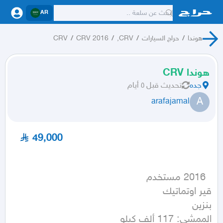
AR
هوندا
/
حراج السيارات
/
CRV,
/
CRV 2016
/
CRV
هوندا CRV
جده
تحديث
قبل ٥ أيام
A
arafajamal
49,000
الممشى: 117 ألف كيلو