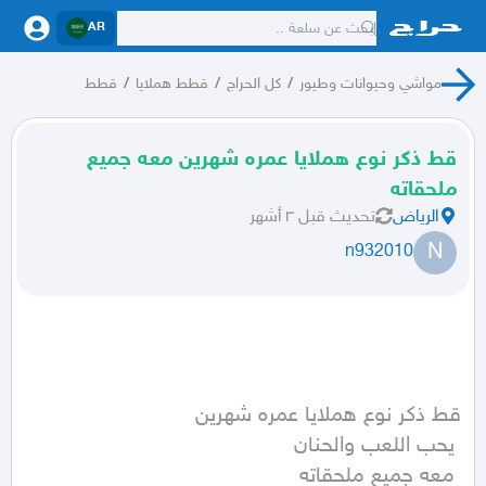
AR
مواشي وحيوانات وطيور
/
كل الحراج
/
قطط هملايا
/
قطط
قط ذكر نوع هملايا عمره شهرين معه جميع
ملحقاته
الرياض
تحديث
قبل ٣ أشهر
N
n932010