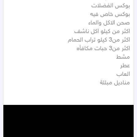
مناديل مبللة