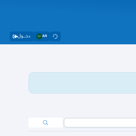
دخــــول
AR