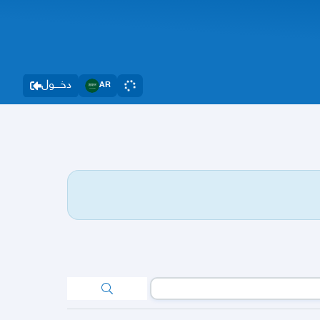
دخــــول
AR