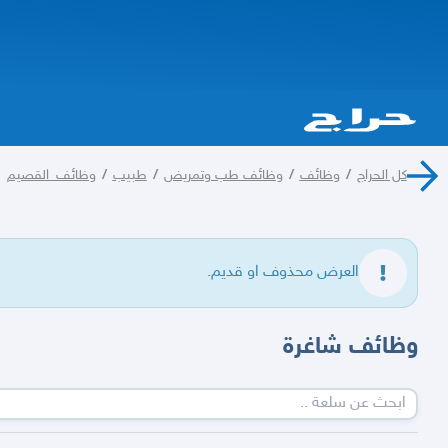
كل الحراج
/
وظائف
/
وظائف طب وتمريض
/
طبيب
/
وظائف_القصيم
العرض محذوف او قديم.
وظائف شاغرة