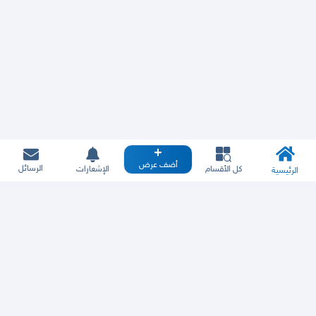
أضف عرض
الرسائل
كل الأقسام
الإشعارات
الرئيسية