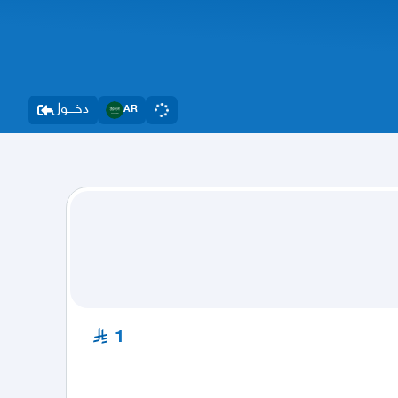
دخــــول
AR
1