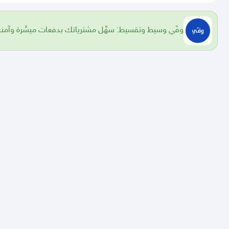
وفّي وسيط وتقسيط: سهِّل مشترياتك بدفعات ميسَّرة وآمنة